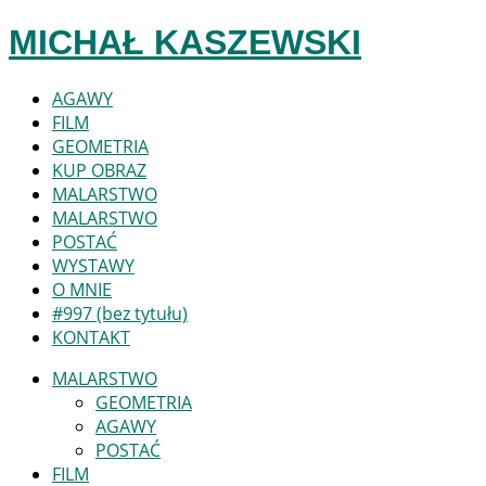
MICHAŁ KASZEWSKI
Search
AGAWY
for:
FILM
GEOMETRIA
KUP OBRAZ
MALARSTWO
MALARSTWO
POSTAĆ
WYSTAWY
O MNIE
#997 (bez tytułu)
KONTAKT
MALARSTWO
GEOMETRIA
AGAWY
POSTAĆ
FILM