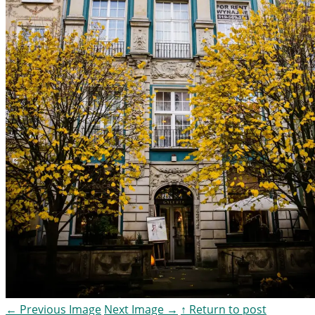
←
Previous Image
Next Image
→
↑ Return to post