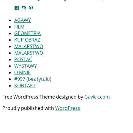
Zobacz
Instagram
Pinterest
profil
kaszewski.michal.art
AGAWY
na
FILM
Facebook
GEOMETRIA
KUP OBRAZ
MALARSTWO
MALARSTWO
POSTAĆ
WYSTAWY
O MNIE
#997 (bez tytułu)
KONTAKT
Free WordPress Theme designed by
Gavick.com
Proudly published with
WordPress